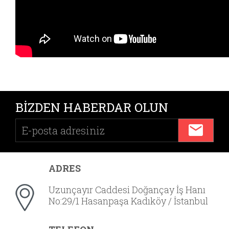
BİZDEN HABERDAR OLUN
ADRES
Uzunçayır Caddesi Doğançay İş Hanı
No:29/1 Hasanpaşa Kadıköy / İstanbul