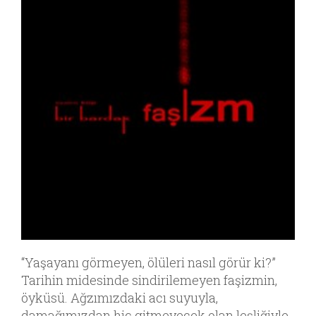
“Yaşayanı görmeyen, ölüleri nasıl görür ki?”
Tarihin midesinde sindirilemeyen faşizmin,
öyküsü. Ağzımızdaki acı suyuyla,
damağımızdan hiç gitmeyecek olan leşliğiyle,